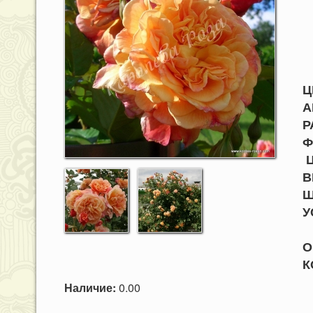
Ц
А
Р
Ф
Ц
В
Ш
О
К
Наличие:
0.00