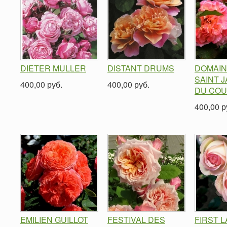
DIETER MULLER
DISTANT DRUMS
DOMAIN
SAINT 
400,00 руб.
400,00 руб.
DU COU
400,00 р
EMILIEN GUILLOT
FESTIVAL DES
FIRST 