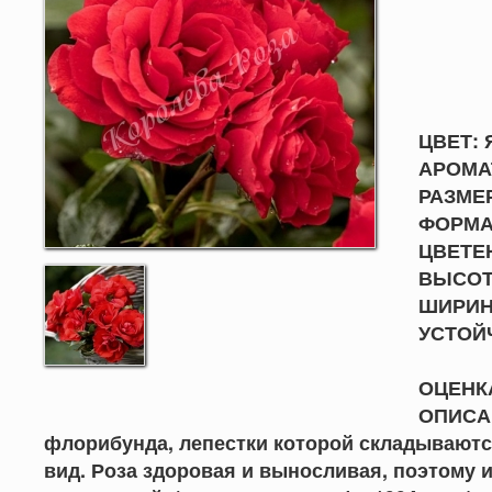
T
ЦВЕТ:
АРОМА
РАЗМЕР
ФОРМА 
ЦВЕТЕН
ВЫСОТА
ШИРИНА
УСТО
ОЦЕНКА
ОПИСАН
флорибунда, лепестки которой складываютс
вид. Роза здоровая и выносливая, поэтому