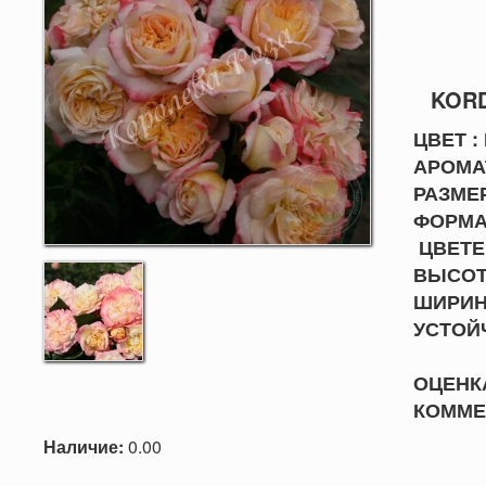
КО
KORD
ЦВЕТ :
АРОМАТ
РАЗМЕР
ФОРМА 
ЦВЕТЕН
ВЫСОТА
ШИРИНА
УСТО
ОЦЕНКА
КОММЕН
Наличие:
0.00