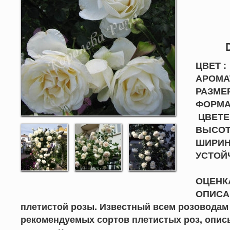
D
ЦВЕТ :
АРОМАТ
РАЗМЕР
ФОРМА 
ЦВЕТЕ
ВЫСОТА
ШИРИНА
УСТО
ОЦЕНКА
ОПИСАН
плетистой розы. Известный всем розоводам 
рекомендуемых сортов плетистых роз, описы