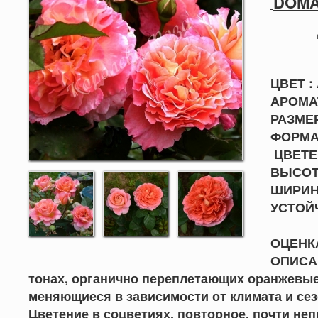
DOMA
ЦВЕТ :
АРОМАТ
РАЗМЕР
ФОРМА 
ЦВЕТЕН
ВЫСОТА
ШИРИНА
УСТО
ОЦЕНКА
ОПИСАН
тонах, органично переплетающих оранжевые
меняющиеся в зависимости от климата и се
Цветение в соцветиях, повторное, почти неп