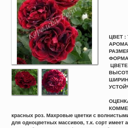
ЭП
ЦВЕТ :
АРОМАТ
РАЗМЕР
ФОРМА 
ЦВЕТЕН
ВЫСОТА
ШИРИНА
УСТО
ОЦЕНКА
КОММЕН
красных роз. Махровые цветки с волнистым
для одноцветных массивов, т.к. сорт имеет 