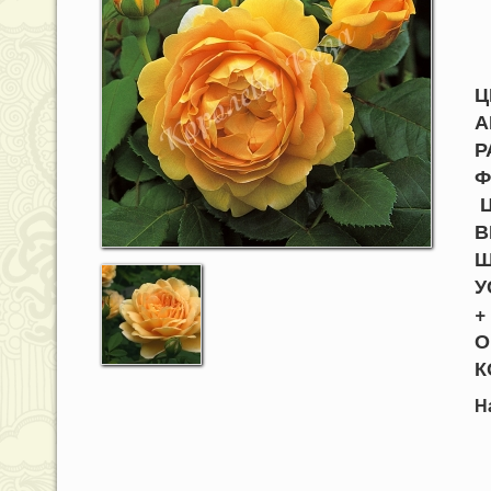
Ц
А
Р
Ф
Ц
В
Ш
У
О
К
Н