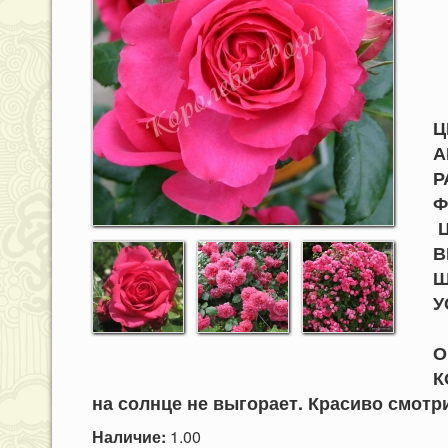
А
Р
Ф
Ц
В
Ш
О
К
на солнце не выгорает. Красиво смотри
Наличие:
1.00