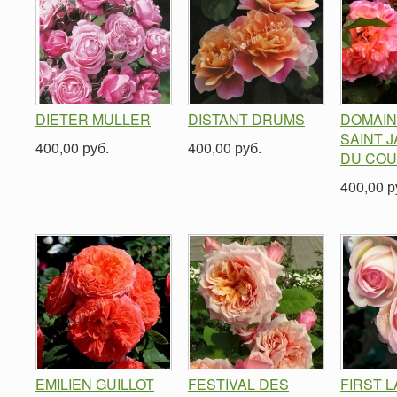
DIETER MULLER
DISTANT DRUMS
DOMAIN
SAINT 
400,00 руб.
400,00 руб.
DU COU
400,00 р
EMILIEN GUILLOT
FESTIVAL DES
FIRST 